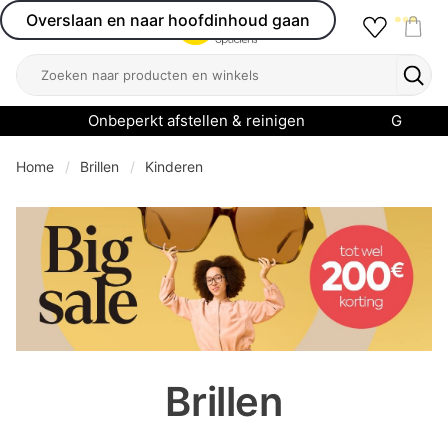
Overslaan en naar hoofdinhoud gaan
Favourit
Open menu
Shop
Zoeken
Zoek
Onbeperkt afstellen & reinigen
Garanti
Home
Brillen
Kinderen
se menu
Brillen