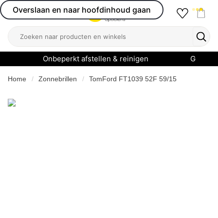
Overslaan en naar hoofdinhoud gaan
Favourit
Open menu
Shop
Zoeken
Zoek
Onbeperkt afstellen & reinigen
Garanti
Home
Zonnebrillen
TomFord FT1039 52F 59/15