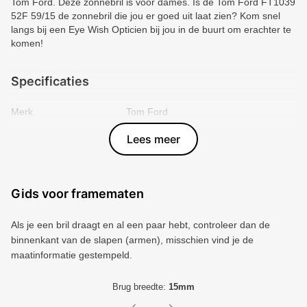
Tom Ford. Deze zonnebril is voor dames. Is de Tom Ford FT1039
52F 59/15 de zonnebril die jou er goed uit laat zien? Kom snel
langs bij een Eye Wish Opticien bij jou in de buurt om erachter te
komen!
Specificaties
Merk
Tom Ford
Vorm montuur
Rechthoek
Lees meer
Kleur voorkant
Bruin
Materiaal
Plastic
Artikelnummer
889214403858
Gids voor framematen
Als je een bril draagt ​​en al een paar hebt, controleer dan de
binnenkant van de slapen (armen), misschien vind je de
maatinformatie gestempeld.
Brug breedte:
15mm