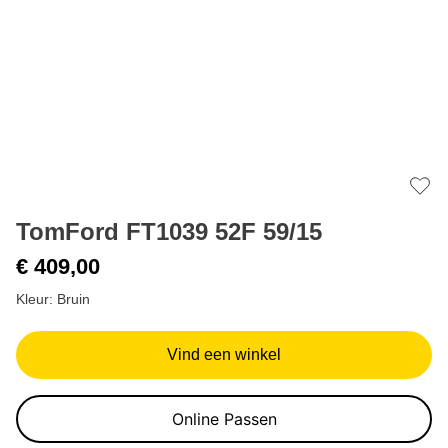
Add 
TomFord FT1039 52F 59/15
€ 409,00
Kleur: Bruin
Vind een winkel
Online Passen