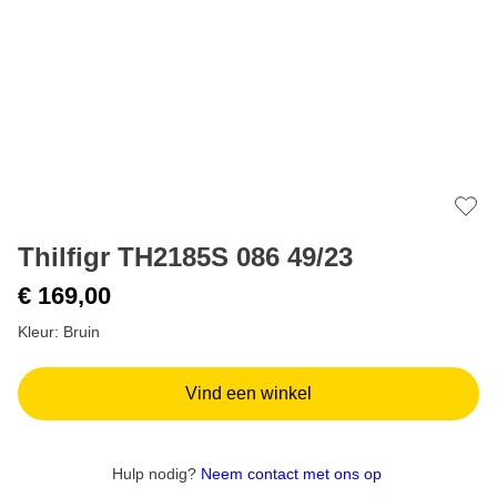
Add 
Thilfigr TH2185S 086 49/23
€ 169,00
Kleur: Bruin
Vind een winkel
Hulp nodig?
Neem contact met ons op