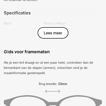
Specificaties
Merk
Tommy Hilfiger
Vorm montuur
Rechthoek
Lees meer
Kleur voorkant
Bruin
Materiaal
Plastic
Artikelnummer
3008452
Gids voor framematen
Als je een bril draagt ​​en al een paar hebt, controleer dan de
binnenkant van de slapen (armen), misschien vind je de
maatinformatie gestempeld.
Brug breedte:
23mm