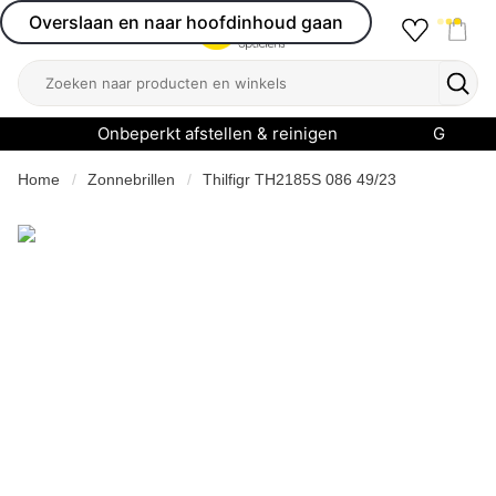
Overslaan en naar hoofdinhoud gaan
Favourit
Open menu
Shop
Zoeken
Zoek
Onbeperkt afstellen & reinigen
Garanti
Home
Zonnebrillen
Thilfigr TH2185S 086 49/23