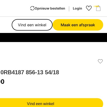
Opnieuw bestellen
Login
Favourit
Sho
Vind een winkel
Maak een afspraak
Garan
Add 
0RB4187 856-13 54/18
00
Vind een winkel