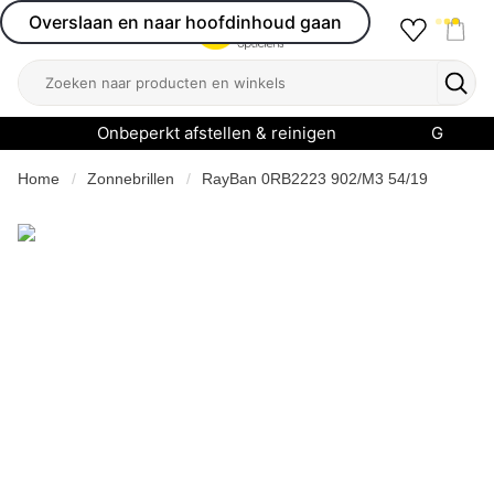
Overslaan en naar hoofdinhoud gaan
Favourit
Open menu
Shop
Zoeken
Zoek
Onbeperkt afstellen & reinigen
Garanti
Home
Zonnebrillen
RayBan 0RB2223 902/M3 54/19