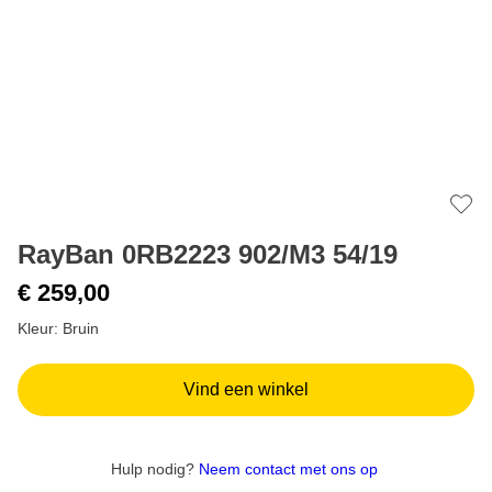
Add 
RayBan 0RB2223 902/M3 54/19
€ 259,00
Kleur: Bruin
Vind een winkel
Hulp nodig?
Neem contact met ons op