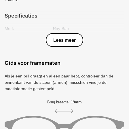
Specificaties
Merk
Ray-Ban
Vorm montuur
Ovaal
Lees meer
Kleur voorkant
Bruin
Materiaal
Plastic
Artikelnummer
8056262834466
Gids voor framematen
Als je een bril draagt ​​en al een paar hebt, controleer dan de
binnenkant van de slapen (armen), misschien vind je de
maatinformatie gestempeld.
Brug breedte:
19mm