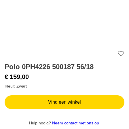
Add 
Polo 0PH4226 500187 56/18
€ 159,00
Kleur: Zwart
Vind een winkel
Hulp nodig?
Neem contact met ons op