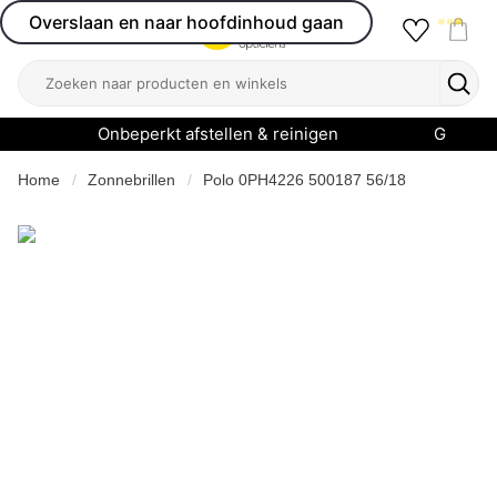
Overslaan en naar hoofdinhoud gaan
Favourit
Open menu
Shop
Zoeken
Zoek
Onbeperkt afstellen & reinigen
Garanti
Home
Zonnebrillen
Polo 0PH4226 500187 56/18