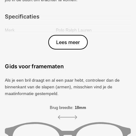
Specificaties
Merk
Polo Ralph Lauren
Vorm montuur
Rechthoek
Lees meer
Kleur voorkant
Zwart
Materiaal
Plastic
Artikelnummer
8056262396124
Gids voor framematen
Als je een bril draagt ​​en al een paar hebt, controleer dan de
binnenkant van de slapen (armen), misschien vind je de
maatinformatie gestempeld.
Brug breedte:
18mm