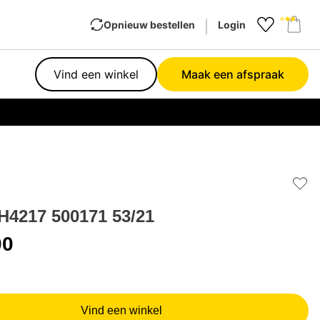
Opnieuw bestellen
Login
Favourit
Sho
Vind een winkel
Maak een afspraak
Garan
Add 
H4217 500171 53/21
00
Vind een winkel