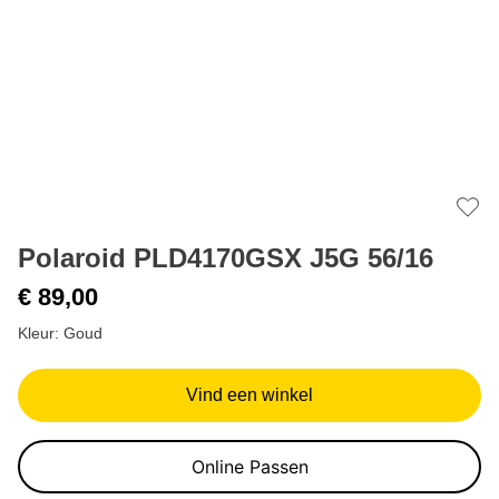
Add 
Polaroid PLD4170GSX J5G 56/16
€ 89,00
Kleur: Goud
Vind een winkel
Online Passen