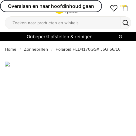
Overslaan en naar hoofdinhoud gaan
Favourit
Open menu
Shop
Zoeken
Zoek
Onbeperkt afstellen & reinigen
Garanti
Home
Zonnebrillen
Polaroid PLD4170GSX J5G 56/16