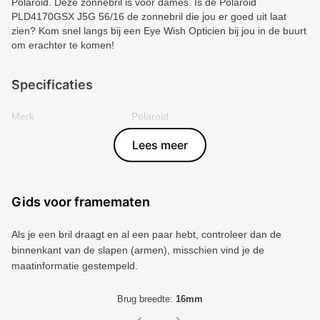
Polaroid. Deze zonnebril is voor dames. Is de Polaroid
PLD4170GSX J5G 56/16 de zonnebril die jou er goed uit laat
zien? Kom snel langs bij een Eye Wish Opticien bij jou in de buurt
om erachter te komen!
Specificaties
Merk
Polaroid
Vorm montuur
Vierkant
Lees meer
Kleur voorkant
Goud
Materiaal
Plastic
Artikelnummer
3007789
Gids voor framematen
Als je een bril draagt ​​en al een paar hebt, controleer dan de
binnenkant van de slapen (armen), misschien vind je de
maatinformatie gestempeld.
Brug breedte:
16mm