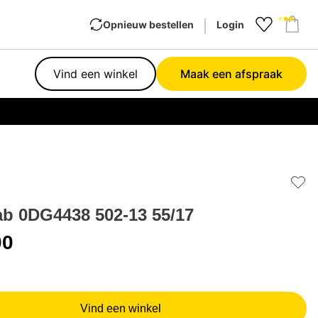
Opnieuw bestellen
Login
Favourit
Sho
Vind een winkel
Maak een afspraak
Garan
Add 
b 0DG4438 502-13 55/17
00
Vind een winkel