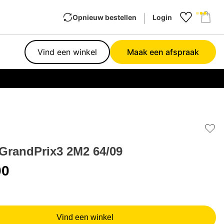
Opnieuw bestellen
Login
Favourit
Sho
Vind een winkel
Maak een afspraak
Garan
Add 
 GrandPrix3 2M2 64/09
00
Vind een winkel