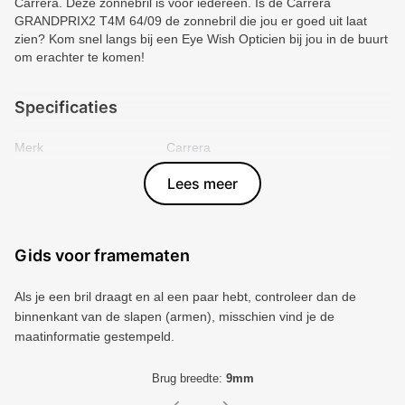
Carrera. Deze zonnebril is voor iedereen. Is de Carrera
GRANDPRIX2 T4M 64/09 de zonnebril die jou er goed uit laat
zien? Kom snel langs bij een Eye Wish Opticien bij jou in de buurt
om erachter te komen!
Specificaties
Merk
Carrera
Vorm montuur
Rechthoek
Lees meer
Kleur voorkant
Zwart
Materiaal
Plastic
Artikelnummer
3000356
Gids voor framematen
Als je een bril draagt ​​en al een paar hebt, controleer dan de
binnenkant van de slapen (armen), misschien vind je de
maatinformatie gestempeld.
Brug breedte:
9mm