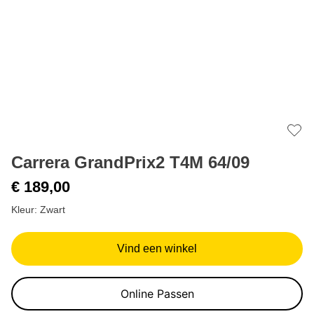
Add 
Carrera GrandPrix2 T4M 64/09
€ 189,00
Kleur: Zwart
Vind een winkel
Online Passen