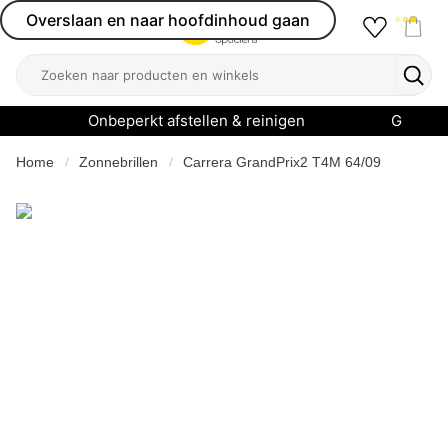
Overslaan en naar hoofdinhoud gaan
Favourit
Open menu
Shop
Zoeken
Zoek
Onbeperkt afstellen & reinigen
Garanti
Home
Zonnebrillen
Carrera GrandPrix2 T4M 64/09