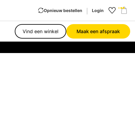
Opnieuw bestellen
Login
Favourit
Sho
Vind een winkel
Maak een afspraak
Garan