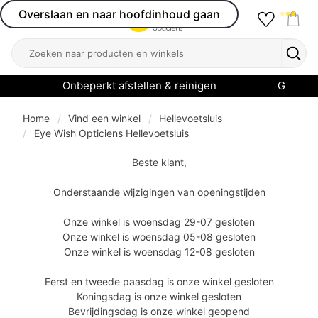
Overslaan en naar hoofdinhoud gaan
Favourit
Open menu
Shop
Zoeken
Zoek
Onbeperkt afstellen & reinigen
Garanti
Home
Vind een winkel
Hellevoetsluis
Eye Wish Opticiens Hellevoetsluis
Beste klant,
Onderstaande wijzigingen van openingstijden
Onze winkel is woensdag 29-07 gesloten
Onze winkel is woensdag 05-08 gesloten
Onze winkel is woensdag 12-08 gesloten
Eerst en tweede paasdag is onze winkel gesloten
Koningsdag is onze winkel gesloten
Bevrijdingsdag is onze winkel geopend