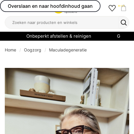
Overslaan en naar hoofdinhoud gaan
Favourit
Open menu
Shop
Zoeken
Zoek
Onbeperkt afstellen & reinigen
Garanti
Home
Oogzorg
Maculadegeneratie