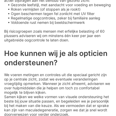
actief bijdragen aan het behoud van gezond zicht:
• Gezonde leefstijl, met aandacht voor voeding en beweging
• Roken vermijden (of stoppen als je rookt)
• Ogen beschermen tegen fel zonlicht met UV filter
• Regelmatige oogcontroles, zeker bij familiaire aanleg
• Voldoende rust nemen bij beeldschermwerk
Bij risicogroepen zoals mensen met erfelijke belasting of 60
plussers adviseren wij om minstens één keer per jaar een
uitgebreide oogcontrole te laten doen.
Hoe kunnen wij je als opticien
ondersteunen?
We voeren metingen en controles uit die speciaal gericht zijn
op je centrale zicht, zodat we eventuele veranderingen
vroegtijdig opmerken. Wanneer je zicht afneemt, adviseren we
over hulpmiddelen die je helpen om toch zo comfortabel
mogelijk te blijven kijken.
Samen kijken we welke vormen van visuele ondersteuning het
beste bij jouw situatie passen, en begeleiden we je persoonlijk
bij het maken van die keuze. Als we vermoeden dat er sprake
kan zijn van maculadegeneratie, zorgen we dat je snel wordt
doorverwezen voor verder onderzoek.