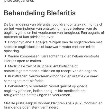
juiste zorgverlener.
Behandeling Blefaritis
De behandeling van blefaritis (ooglidrandontsteking) richt zich
op het verminderen van ontsteking, het verbeteren van de
ooglidhygiëne en het voorkomen van terugkeer. Een oogarts of
optometrist kan adviseren over:
•
Ooglidhygiëne: Dagelijks reinigen van de ooglidranden met
speciale oogliddoekjes of lauwwarm water met een milde
oplossing.
•
Warme kompressen: Verzachten talg en helpen verstopte
kliertjes open te maken.
•
Medicinale zalf of druppels: Antibiotische of
ontstekingsremmende middelen op recept van de oogarts.
•
Kunsttranen: Verminderen droogheid en irritatie die vaak
samengaat met blefaritis.
•
Behandeling bij kinderen: Vooral gericht op goede
ooglidhygiëne en, indien nodig, milde medicatie om
terugkerende ontstekingen te voorkomen.
Met de juiste aanpak worden klachten zoals jeuk, roodheid en
branderige ogen sterk verminderd.