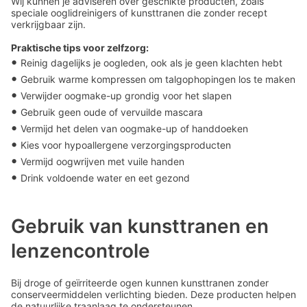
Wij kunnen je adviseren over geschikte producten, zoals
speciale ooglidreinigers of kunsttranen die zonder recept
verkrijgbaar zijn.
Praktische tips voor zelfzorg:
•
Reinig dagelijks je oogleden, ook als je geen klachten hebt
•
Gebruik warme kompressen om talgophopingen los te maken
•
Verwijder oogmake-up grondig voor het slapen
•
Gebruik geen oude of vervuilde mascara
•
Vermijd het delen van oogmake-up of handdoeken
•
Kies voor hypoallergene verzorgingsproducten
•
Vermijd oogwrijven met vuile handen
•
Drink voldoende water en eet gezond
Gebruik van kunsttranen en
lenzencontrole
Bij droge of geïrriteerde ogen kunnen kunsttranen zonder
conserveermiddelen verlichting bieden. Deze producten helpen
de natuurlijke traanlaag te ondersteunen.