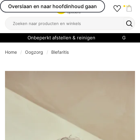
Overslaan en naar hoofdinhoud gaan
Favourit
Open menu
Shop
Zoeken
Zoek
Onbeperkt afstellen & reinigen
Garanti
Home
Oogzorg
Blefaritis