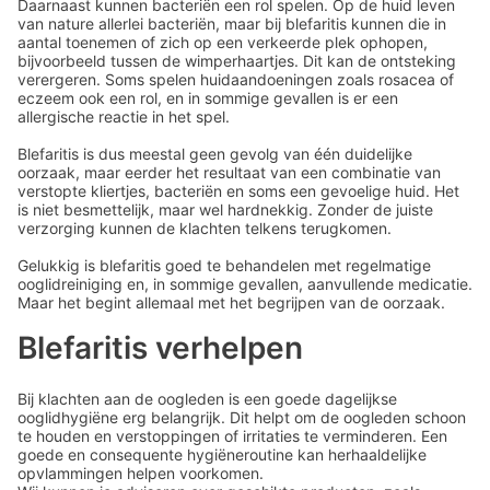
Daarnaast kunnen bacteriën een rol spelen. Op de huid leven
van nature allerlei bacteriën, maar bij blefaritis kunnen die in
aantal toenemen of zich op een verkeerde plek ophopen,
bijvoorbeeld tussen de wimperhaartjes. Dit kan de ontsteking
verergeren. Soms spelen huidaandoeningen zoals rosacea of
eczeem ook een rol, en in sommige gevallen is er een
allergische reactie in het spel.
Blefaritis is dus meestal geen gevolg van één duidelijke
oorzaak, maar eerder het resultaat van een combinatie van
verstopte kliertjes, bacteriën en soms een gevoelige huid. Het
is niet besmettelijk, maar wel hardnekkig. Zonder de juiste
verzorging kunnen de klachten telkens terugkomen.
Gelukkig is blefaritis goed te behandelen met regelmatige
ooglidreiniging en, in sommige gevallen, aanvullende medicatie.
Maar het begint allemaal met het begrijpen van de oorzaak.
Blefaritis verhelpen
Bij klachten aan de oogleden is een goede dagelijkse
ooglidhygiëne erg belangrijk. Dit helpt om de oogleden schoon
te houden en verstoppingen of irritaties te verminderen. Een
goede en consequente hygiëneroutine kan herhaaldelijke
opvlammingen helpen voorkomen.