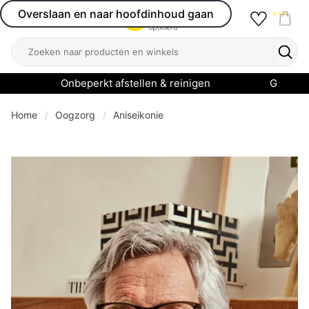
Overslaan en naar hoofdinhoud gaan
Favourit
Open menu
Shop
Zoeken
Zoek
Onbeperkt afstellen & reinigen
Garanti
Home
Oogzorg
Aniseikonie