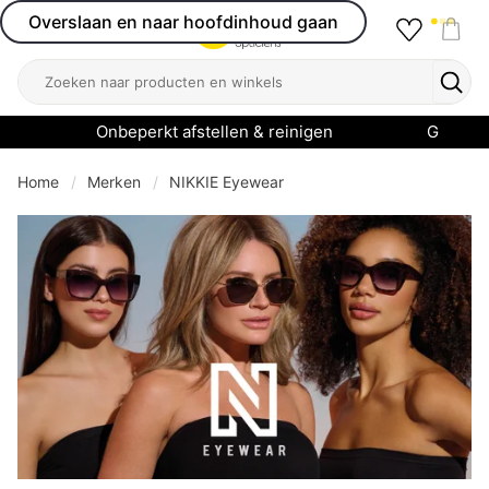
Overslaan en naar hoofdinhoud gaan
Favourit
Open menu
Shop
Zoeken
Zoek
Onbeperkt afstellen & reinigen
Garanti
Home
Merken
NIKKIE Eyewear