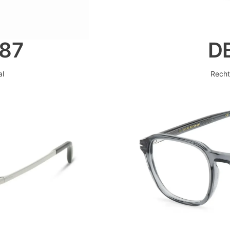
87
D
al
Recht