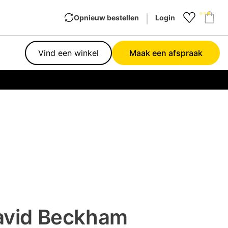
Opnieuw bestellen
Login
Favourit
Sho
Vind een winkel
Maak een afspraak
Garan
avid Beckham