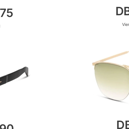
D
75
Vie
l
D
090