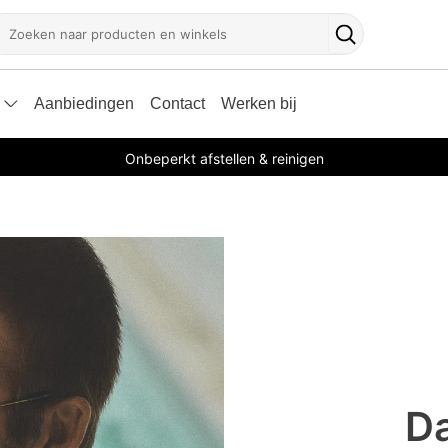
oeken
Zoekknop
Aanbiedingen
Contact
Werken bij
Onbeperkt afstellen & reinigen
D