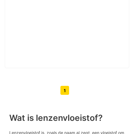
1
Volgende pagina knop
Vorige pagina knop
Wat is lenzenvloeistof?
Lenzenvloeistof is, zoals de naam al zegt, een vloeistof om