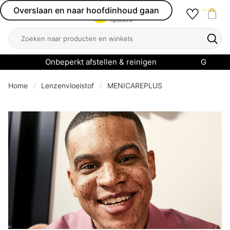
Overslaan en naar hoofdinhoud gaan
Favourit
Open menu
Shop
Zoeken
Zoek
Onbeperkt afstellen & reinigen
Garanti
Home
Lenzenvloeistof
MENICAREPLUS
se menu