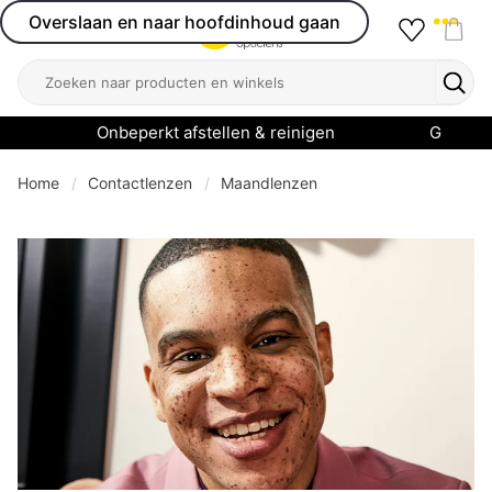
Overslaan en naar hoofdinhoud gaan
Favourit
Open menu
Shop
Zoeken
Zoek
Onbeperkt afstellen & reinigen
Garanti
Home
Contactlenzen
Maandlenzen
se menu