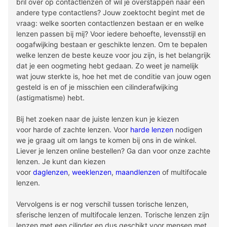
bril over op contactlenzen of wil je overstappen naar een
andere type contactlens? Jouw zoektocht begint met de
vraag: welke soorten contactlenzen bestaan er en welke
lenzen passen bij mij? Voor iedere behoefte, levensstijl en
oogafwijking bestaan er geschikte lenzen. Om te bepalen
welke lenzen de beste keuze voor jou zijn, is het belangrijk
dat je een oogmeting hebt gedaan. Zo weet je namelijk
wat jouw sterkte is, hoe het met de conditie van jouw ogen
gesteld is en of je misschien een cilinderafwijking
(astigmatisme) hebt.
Bij het zoeken naar de juiste lenzen kun je kiezen
voor harde of zachte lenzen. Voor
harde lenzen
nodigen
we je graag uit om langs te komen bij ons in de winkel.
Liever je lenzen online bestellen? Ga dan voor onze zachte
lenzen. Je kunt dan kiezen
voor
daglenzen
,
weeklenzen
,
maandlenzen
of multifocale
lenzen.
Vervolgens is er nog verschil tussen torische lenzen,
sferische lenzen of multifocale lenzen. Torische lenzen zijn
lenzen met een cilinder en dus geschikt voor mensen met