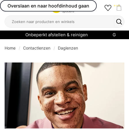
Overslaan en naar hoofdinhoud gaan
Favourit
Open menu
Shop
Zoeken
Zoek
Onbeperkt afstellen & reinigen
Garanti
Home
Contactlenzen
Daglenzen
se menu