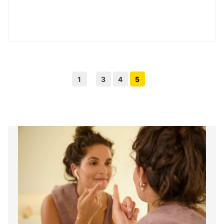
1
3
4
5
Volgende pagina knop
Vorige pagina knop