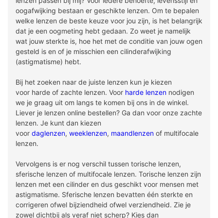
lenzen passen bij mij? Voor iedere behoefte, levensstijl en
oogafwijking bestaan er geschikte lenzen. Om te bepalen
welke lenzen de beste keuze voor jou zijn, is het belangrijk
dat je een oogmeting hebt gedaan. Zo weet je namelijk
wat jouw sterkte is, hoe het met de conditie van jouw ogen
gesteld is en of je misschien een cilinderafwijking
(astigmatisme) hebt.
Bij het zoeken naar de juiste lenzen kun je kiezen
voor harde of zachte lenzen. Voor
harde lenzen
nodigen
we je graag uit om langs te komen bij ons in de winkel.
Liever je lenzen online bestellen? Ga dan voor onze zachte
lenzen. Je kunt dan kiezen
voor
daglenzen
,
weeklenzen
,
maandlenzen
of multifocale
lenzen.
Vervolgens is er nog verschil tussen torische lenzen,
sferische lenzen of multifocale lenzen. Torische lenzen zijn
lenzen met een cilinder en dus geschikt voor mensen met
astigmatisme. Sferische lenzen bevatten één sterkte en
corrigeren ofwel bijziendheid ofwel verziendheid. Zie je
zowel dichtbij als veraf niet scherp? Kies dan