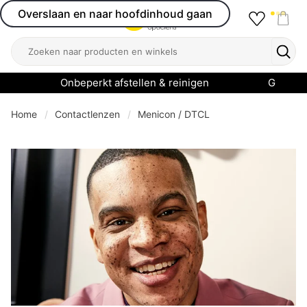
Overslaan en naar hoofdinhoud gaan
Favourit
Open menu
Shop
Zoeken
Zoek
Onbeperkt afstellen & reinigen
Garanti
Home
Contactlenzen
Menicon / DTCL
se menu