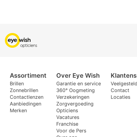
NanoGloss™ is een unieke o
bacterie-resistentie.De dik
De ontwerpen van Eyexpert 
Assortiment
Over Eye Wish
Klantens
Brillen
Garantie en service
Veelgestel
Zonnebrillen
360° Oogmeting
Contact
Contactlenzen
Verzekeringen
Locaties
Aanbiedingen
Zorgvergoeding
Merken
Opticiens
Vacatures
Franchise
Voor de Pers