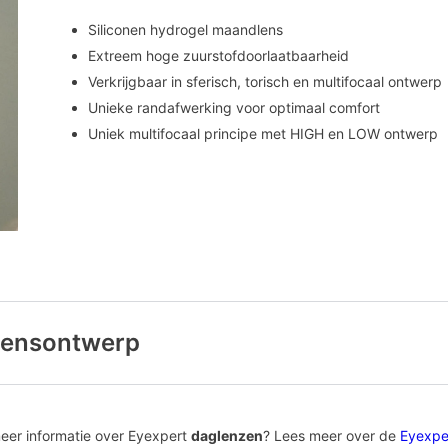
Siliconen hydrogel maandlens
Extreem hoge zuurstofdoorlaatbaarheid
Verkrijgbaar in sferisch, torisch en multifocaal ontwerp
Unieke randafwerking voor optimaal comfort
Uniek multifocaal principe met HIGH en LOW ontwerp
 lensontwerp
kkelde materiaal- en oppervlaktetechnologieën zorgen voor een ho
nier worden gedragen.
 meer informatie over Eyexpert
daglenzen
? Lees meer over de
Eyexpe
rgt voor een materiaal met ultrahoge Dk/t en een uitstekende hydrat