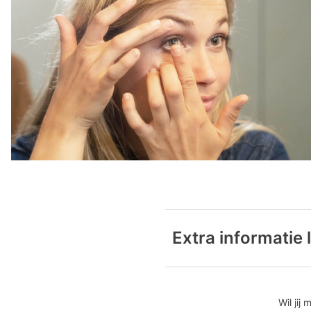
Extra informatie
De speciaal door ons ontwi
lenzen op een gezonde ma
Wil jij
De MeniSilk™ technologiezo