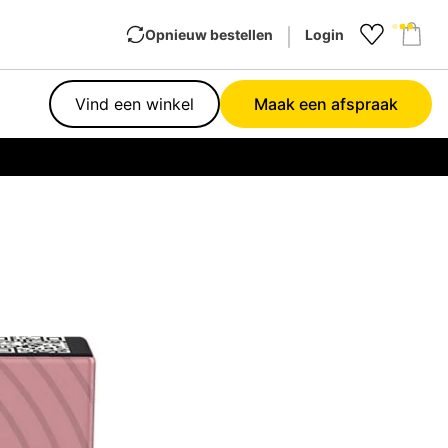
Opnieuw bestellen
Login
Favourit
Sho
Vind een winkel
Maak een afspraak
Garan