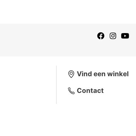
ekende bevochtiging en
arheid.
ver het gehele lensoppervlak.
Vind een winkel
Contact