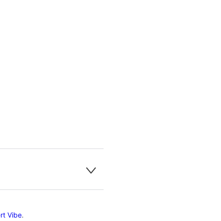
og draagcomfort en dat de
rt Vibe
.
atie.