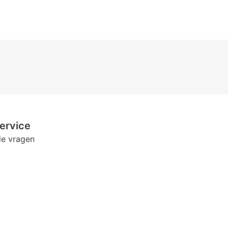
ppervlaktetechnologie die zorgt voor een zeerglad oppervlak, uitst
te van een lens heeft een significant effect op de zuurstofdoorlaatba
Cherish optimaliseren zuurstofdoorlaatbaarheid bij iedere sterkte o
ervice
de vragen