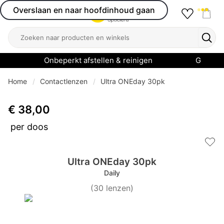
Overslaan en naar hoofdinhoud gaan
Favourit
Open menu
Shop
Zoeken
Zoek
Onbeperkt afstellen & reinigen
Garanti
Home
Contactlenzen
Ultra ONEday 30pk
€ 38,00
per doos
Add 
Ultra ONEday 30pk
Daily
(
30
lenzen
)