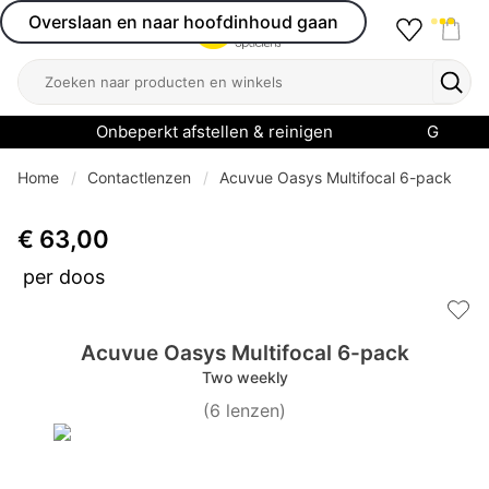
Overslaan en naar hoofdinhoud gaan
Favourit
Open menu
Shop
Zoeken
Zoek
Onbeperkt afstellen & reinigen
Garanti
Home
Contactlenzen
Acuvue Oasys Multifocal 6-pack
€ 63,00
per doos
Add 
Acuvue Oasys Multifocal 6-pack
Two weekly
(
6
lenzen
)