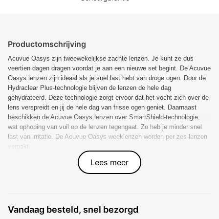
Productomschrijving
Acuvue Oasys zijn tweewekelijkse zachte lenzen. Je kunt ze dus
veertien dagen dragen voordat je aan een nieuwe set begint. De Acuvue
Oasys lenzen zijn ideaal als je snel last hebt van droge ogen. Door de
Hydraclear Plus-technologie blijven de lenzen de hele dag
gehydrateerd. Deze technologie zorgt ervoor dat het vocht zich over de
lens verspreidt en jij de hele dag van frisse ogen geniet. Daarnaast
beschikken de Acuvue Oasys lenzen over SmartShield-technologie,
wat ophoping van vuil op de lenzen tegengaat. Zo heb je minder snel
last van irritatie. De Acuvue Oasys weeklenzen worden per zes lenzen
verpakt.
Lees meer
Specificaties
Type lens
Soft multifocal
Verpakkingsdetails
6 lenses
Vandaag besteld, snel bezorgd
Materiaal
Senofilcon A