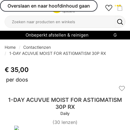
Overslaan en naar hoofdinhoud gaan
Favourit
Open menu
Shop
Zoeken
Zoek
Onbeperkt afstellen & reinigen
Garanti
Home
Contactlenzen
1-DAY ACUVUE MOIST FOR ASTIGMATISM 30P RX
€ 35,00
per doos
Add 
1-DAY ACUVUE MOIST FOR ASTIGMATISM
30P RX
Daily
(
30
lenzen
)