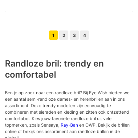
1
2
3
4
Volgende pagina knop
Vorige pagina knop
Randloze bril: trendy en
comfortabel
Ben je op zoek naar een randloze bril? Bij Eye Wish bieden we
een aantal semi-randloze dames- en herenbrillen aan in ons
assortiment. Deze trendy modellen zijn eenvoudig te
combineren met sieraden en kleding en zitten ook ontzettend
comfortabel. Kies jouw favoriete randloze bril uit vele
topmerken, zoals Sensaya,
Ray-Ban
en OWP. Bekijk de brillen
online of bekijk ons assortiment aan randloze brillen in de
winkel!