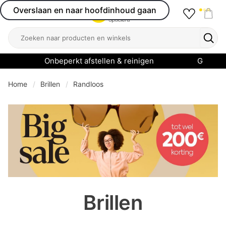
Overslaan en naar hoofdinhoud gaan
Favourit
Open menu
Shop
Zoeken
Zoek
Onbeperkt afstellen & reinigen
Garanti
Home
Brillen
Randloos
se menu
Brillen