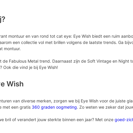
j?
rant montuur en van rond tot cat eye: Eye Wish biedt een ruim aanb
arom een collectie vol met brillen volgens de laatste trends. Ga bij
at montuur.
de Fabulous Metal trend. Daarnaast zijn de Soft Vintage en Night to
l? Ook die vind je bij Eye Wish!
ye Wish
onturen van diverse merken, zorgen we bij Eye Wish voor de juiste 
we met een gratis
360 graden oogmeting
. Zo weten we zeker dat jou
we bril of verandert jouw sterkte binnen een jaar? Met onze
goed-zic