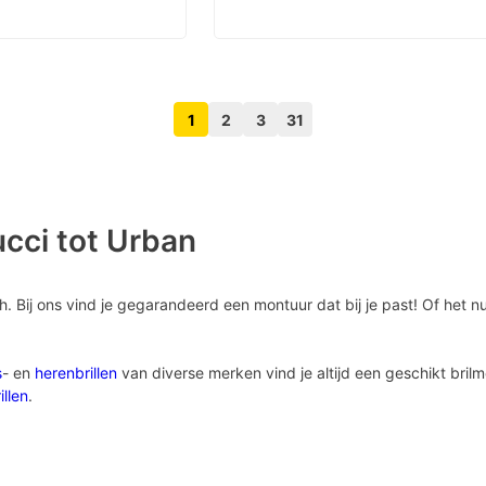
1
2
3
31
Volgende pagina knop
Vorige pagina knop
ucci tot Urban
sh. Bij ons vind je gegarandeerd een montuur dat bij je past! Of het 
s
- en
herenbrillen
van diverse merken vind je altijd een geschikt bri
illen
.