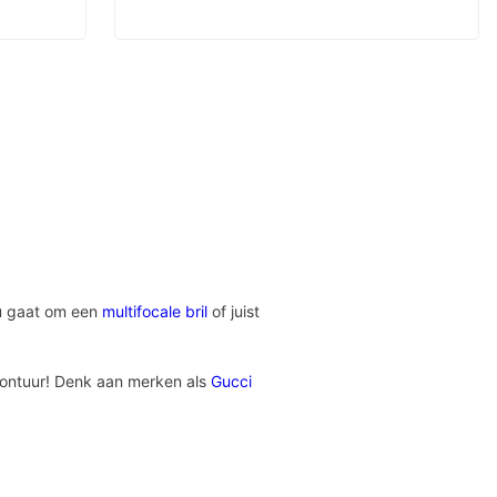
nu gaat om een
multifocale bril
of juist
lmontuur! Denk aan merken als
Gucci