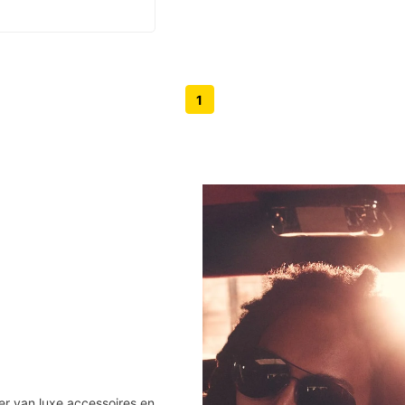
1
Volgende pagina knop
Vorige pagina knop
r van luxe accessoires en