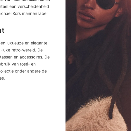
enteel een verscheidenheid
chael Kors mannen label.
nt
 een luxueuze en elegante
a-luxe retro-wereld. De
 tassen en accessoires. De
bruik van rosé- en
collectie onder andere de
mes.