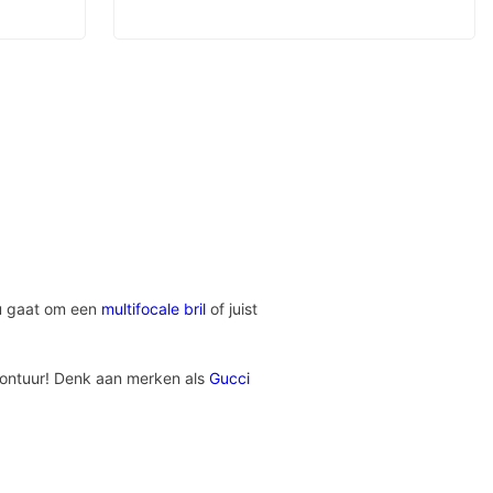
nu gaat om een
multifocale bril
of juist
lmontuur! Denk aan merken als
Gucci