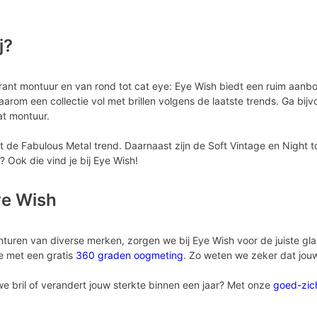
j?
rant montuur en van rond tot cat eye: Eye Wish biedt een ruim aanb
arom een collectie vol met brillen volgens de laatste trends. Ga bij
at montuur.
de Fabulous Metal trend. Daarnaast zijn de Soft Vintage en Night to
l? Ook die vind je bij Eye Wish!
ye Wish
onturen van diverse merken, zorgen we bij Eye Wish voor de juiste 
we met een gratis
360 graden oogmeting
. Zo weten we zeker dat jou
we bril of verandert jouw sterkte binnen een jaar? Met onze
goed-zic