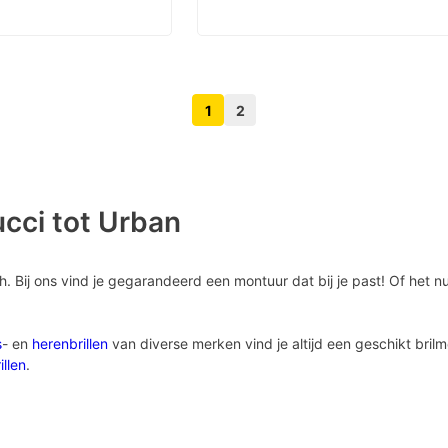
1
2
Volgende pagina knop
Vorige pagina knop
ucci tot Urban
sh. Bij ons vind je gegarandeerd een montuur dat bij je past! Of het 
s
- en
herenbrillen
van diverse merken vind je altijd een geschikt bri
illen
.