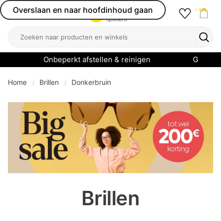
Overslaan en naar hoofdinhoud gaan
Favourit
Open menu
Shop
Zoeken
Zoek
Onbeperkt afstellen & reinigen
Garanti
Home
Brillen
Donkerbruin
se menu
Brillen