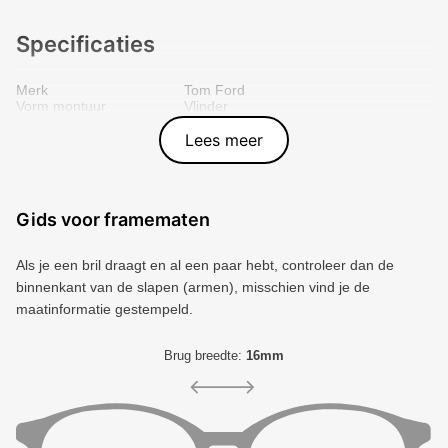
Specificaties
Merk
Tom Ford
Vorm montuur
Vlinder
Kleur voorkant
Bruin
Materiaal
Plastic
Lees meer
Artikelnummer
3006661
Gids voor framematen
Als je een bril draagt ​​en al een paar hebt, controleer dan de
binnenkant van de slapen (armen), misschien vind je de
maatinformatie gestempeld.
Brug breedte:
16mm