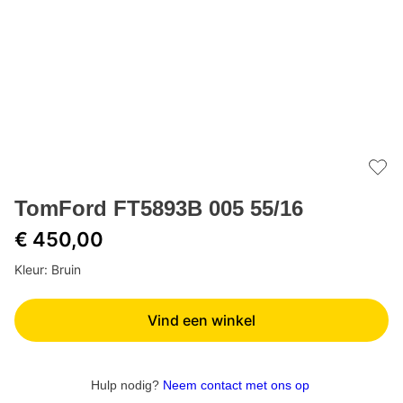
Add 
TomFord FT5893B 005 55/16
€ 450,00
Kleur: Bruin
Vind een winkel
Hulp nodig?
Neem contact met ons op