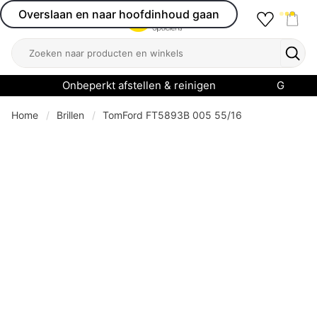
Overslaan en naar hoofdinhoud gaan
Favourit
Open menu
Shop
Zoeken
Zoek
Onbeperkt afstellen & reinigen
Garanti
Home
Brillen
TomFord FT5893B 005 55/16