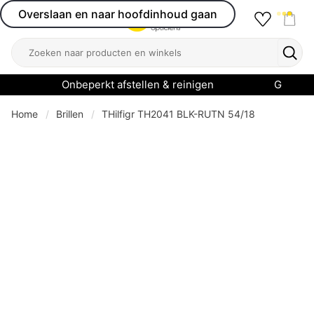
Overslaan en naar hoofdinhoud gaan
Favourit
Open menu
Shop
Zoeken
Zoek
Onbeperkt afstellen & reinigen
Garanti
Home
Brillen
THilfigr TH2041 BLK-RUTN 54/18