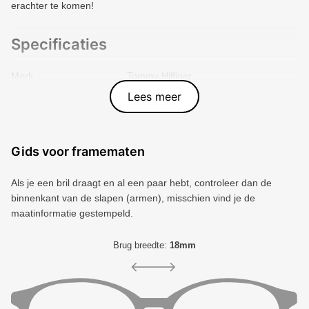
erachter te komen!
Specificaties
Merk
Tommy Hilfiger
Vorm montuur
Rechthoek
Lees meer
Kleur voorkant
Zwart
Materiaal
Metal
Artikelnummer
3006639
Gids voor framematen
Als je een bril draagt ​​en al een paar hebt, controleer dan de
binnenkant van de slapen (armen), misschien vind je de
maatinformatie gestempeld.
Brug breedte:
18mm