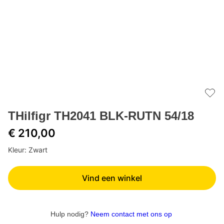
Add 
THilfigr TH2041 BLK-RUTN 54/18
€ 210,00
Kleur: Zwart
Vind een winkel
Hulp nodig?
Neem contact met ons op