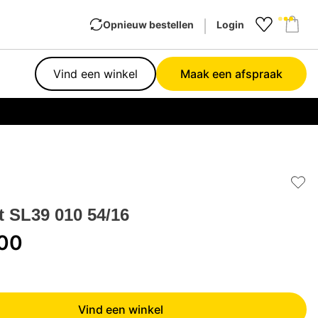
Opnieuw bestellen
Login
Favourit
Sho
Vind een winkel
Maak een afspraak
Garan
Add 
t SL39 010 54/16
,00
Vind een winkel