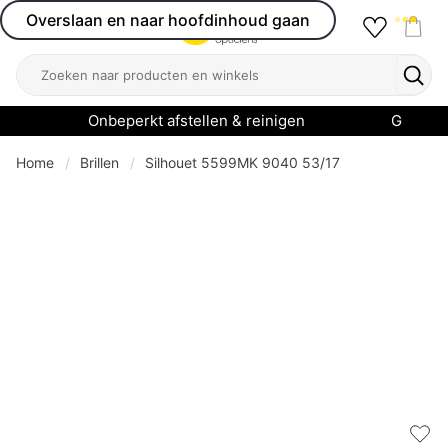
Overslaan en naar hoofdinhoud gaan
Favourit
Open menu
Shop
Zoeken
Zoek
Onbeperkt afstellen & reinigen
Garanti
Home
Brillen
Silhouet 5599MK 9040 53/17
Add 