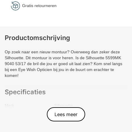
Gratis retourneren
Productomschrijving
Op zoek naar een nieuw montuur? Overweeg dan zeker deze
Silhouette. Dit montuur is voor heren. Is de Silhouette 5599MK
9040 53/17 de bril die jou er goed uit laat zien? Kom snel langs
bij een Eye Wish Opticien bij jou in de buurt om erachter te
komen!
Specificaties
Merk
Silhouette
Vorm montuur
Rechthoek
Lees meer
Kleur voorkant
Zwart
Materiaal
Metal
Artikelnummer
3007877