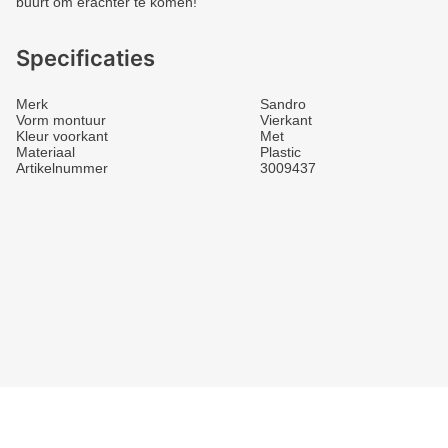
buurt om erachter te komen!
Specificaties
Merk
Sandro
Vorm montuur
Vierkant
Kleur voorkant
Met
Materiaal
Plastic
Artikelnummer
3009437