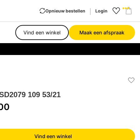
Opnieuw bestellen
Login
Favourit
Sho
Vind een winkel
Maak een afspraak
Garan
Add 
SD2079 109 53/21
,00
Vind een winkel