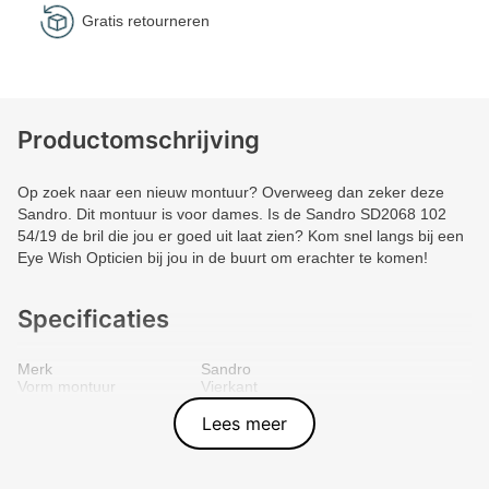
Gratis retourneren
Productomschrijving
Op zoek naar een nieuw montuur? Overweeg dan zeker deze
Sandro. Dit montuur is voor dames. Is de Sandro SD2068 102
54/19 de bril die jou er goed uit laat zien? Kom snel langs bij een
Eye Wish Opticien bij jou in de buurt om erachter te komen!
Specificaties
Merk
Sandro
Vorm montuur
Vierkant
Kleur voorkant
Bruin
Materiaal
Plastic
Lees meer
Artikelnummer
4894917115904