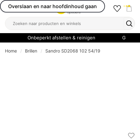
Overslaan en naar hoofdinhoud gaan
Favourit
Open menu
Shop
Zoeken
Zoek
Onbeperkt afstellen & reinigen
Garanti
Home
Brillen
Sandro SD2068 102 54/19
Add 