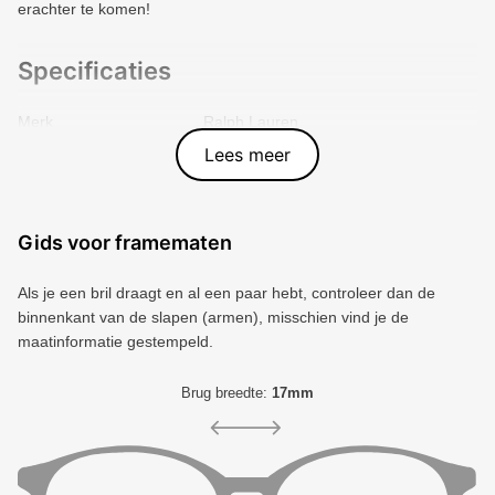
erachter te komen!
Specificaties
Merk
Ralph Lauren
Vorm montuur
Zeshoekig
Lees meer
Kleur voorkant
Goud
Materiaal
Metal
Artikelnummer
8056597836777
Gids voor framematen
Als je een bril draagt ​​en al een paar hebt, controleer dan de
binnenkant van de slapen (armen), misschien vind je de
maatinformatie gestempeld.
Brug breedte:
17mm