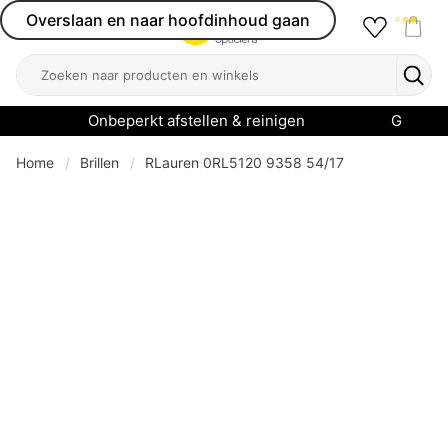
Overslaan en naar hoofdinhoud gaan
Favourit
Open menu
Shop
Zoeken
Zoek
Onbeperkt afstellen & reinigen
Garanti
Home
Brillen
RLauren 0RL5120 9358 54/17