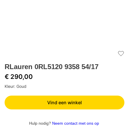
Add 
RLauren 0RL5120 9358 54/17
€ 290,00
Kleur: Goud
Vind een winkel
Hulp nodig?
Neem contact met ons op