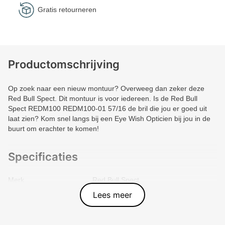
Gratis retourneren
Productomschrijving
Op zoek naar een nieuw montuur? Overweeg dan zeker deze
Red Bull Spect. Dit montuur is voor iedereen. Is de Red Bull
Spect REDM100 REDM100-01 57/16 de bril die jou er goed uit
laat zien? Kom snel langs bij een Eye Wish Opticien bij jou in de
buurt om erachter te komen!
Specificaties
Merk
Red Bull Spect
Vorm montuur
Rechthoek
Lees meer
Kleur voorkant
Blauw
Materiaal
Metal
Artikelnummer
REDM100-01-VP