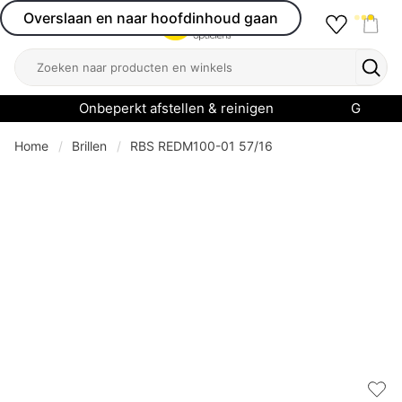
Overslaan en naar hoofdinhoud gaan
Favourit
Open menu
Shop
Zoeken
Zoek
Onbeperkt afstellen & reinigen
Garanti
Home
Brillen
RBS REDM100-01 57/16
Add 