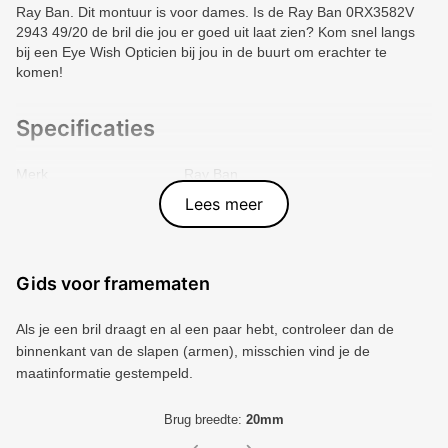
Ray Ban. Dit montuur is voor dames. Is de Ray Ban 0RX3582V
2943 49/20 de bril die jou er goed uit laat zien? Kom snel langs
bij een Eye Wish Opticien bij jou in de buurt om erachter te
komen!
Specificaties
Merk
Ray Ban
Vorm montuur
Rond
Lees meer
Kleur voorkant
Goud
Materiaal
Metal
Artikelnummer
3004208
Gids voor framematen
Als je een bril draagt ​​en al een paar hebt, controleer dan de
binnenkant van de slapen (armen), misschien vind je de
maatinformatie gestempeld.
Brug breedte:
20mm