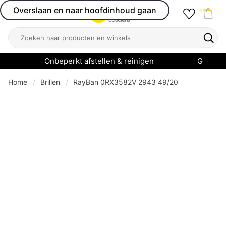
Overslaan en naar hoofdinhoud gaan
Favourit
Open menu
Shop
Zoeken
Zoek
Onbeperkt afstellen & reinigen
Garanti
Home
Brillen
RayBan 0RX3582V 2943 49/20