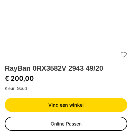
Add 
RayBan 0RX3582V 2943 49/20
€ 200,00
Kleur: Goud
Vind een winkel
Online Passen