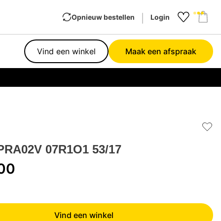
Opnieuw bestellen
Login
Favourit
Sho
Vind een winkel
Maak een afspraak
Garan
Add 
PRA02V 07R1O1 53/17
,00
Vind een winkel