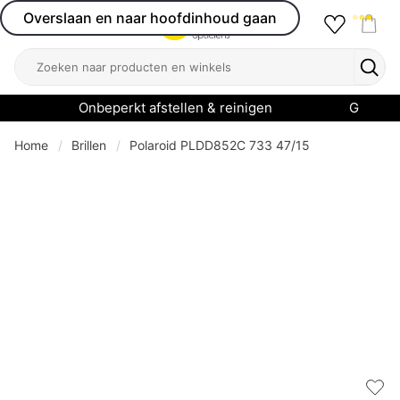
Overslaan en naar hoofdinhoud gaan
Favourit
Open menu
Shop
Zoeken
Zoek
Onbeperkt afstellen & reinigen
Garanti
Home
Brillen
Polaroid PLDD852C 733 47/15
Add 