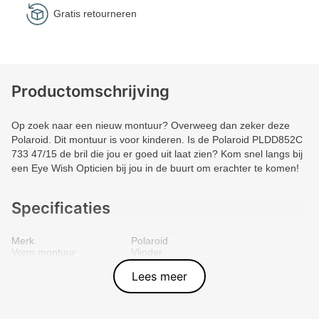
Gratis retourneren
Productomschrijving
Op zoek naar een nieuw montuur? Overweeg dan zeker deze
Polaroid. Dit montuur is voor kinderen. Is de Polaroid PLDD852C
733 47/15 de bril die jou er goed uit laat zien? Kom snel langs bij
een Eye Wish Opticien bij jou in de buurt om erachter te komen!
Specificaties
Merk
Polaroid
Vorm montuur
Vlinder
Kleur voorkant
Ploegen
Materiaal
Plastic
Lees meer
Artikelnummer
197737343798