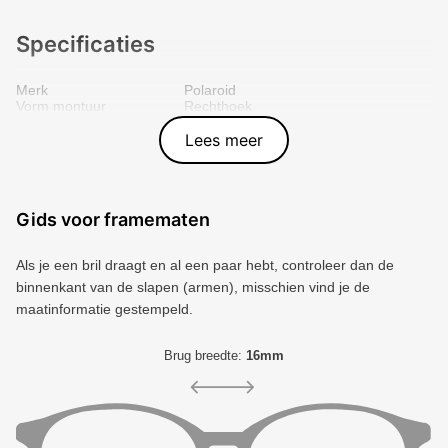
Specificaties
Merk
Polaroid
Vorm montuur
Rechthoek
Kleur voorkant
Zwart
Materiaal
Plastic
Lees meer
Artikelnummer
716736780047
Gids voor framematen
Als je een bril draagt ​​en al een paar hebt, controleer dan de
binnenkant van de slapen (armen), misschien vind je de
maatinformatie gestempeld.
Brug breedte:
16mm