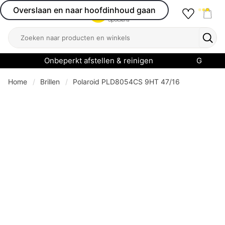
Overslaan en naar hoofdinhoud gaan
Favourit
Open menu
Shop
Zoeken
Zoek
Onbeperkt afstellen & reinigen
Garanti
Home
Brillen
Polaroid PLD8054CS 9HT 47/16