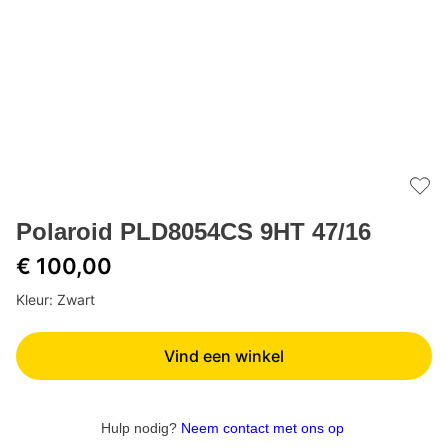
Add 
Polaroid PLD8054CS 9HT 47/16
€ 100,00
Kleur: Zwart
Vind een winkel
Hulp nodig?
Neem contact met ons op