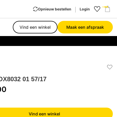
Opnieuw bestellen
Login
Favourit
Sho
Vind een winkel
Maak een afspraak
Garan
Add 
OX8032 01 57/17
00
Vind een winkel