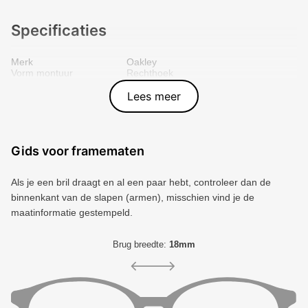
Specificaties
Merk
Oakley
Vorm montuur
Rechthoek
Kleur voorkant
Bruin
Materiaal
Metal
Lees meer
Artikelnummer
888392467980
Gids voor framematen
Als je een bril draagt ​​en al een paar hebt, controleer dan de
binnenkant van de slapen (armen), misschien vind je de
maatinformatie gestempeld.
Brug breedte:
18mm