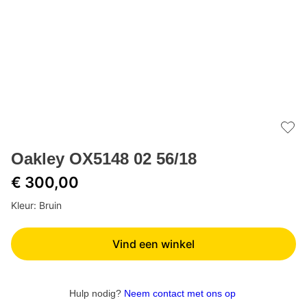
Add 
Oakley OX5148 02 56/18
€ 300,00
Kleur: Bruin
Vind een winkel
Hulp nodig?
Neem contact met ons op