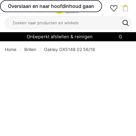
Overslaan en naar hoofdinhoud gaan
Favourit
Open menu
Shop
Zoeken
Zoek
Onbeperkt afstellen & reinigen
Garanti
Home
Brillen
Oakley OX5148 02 56/18