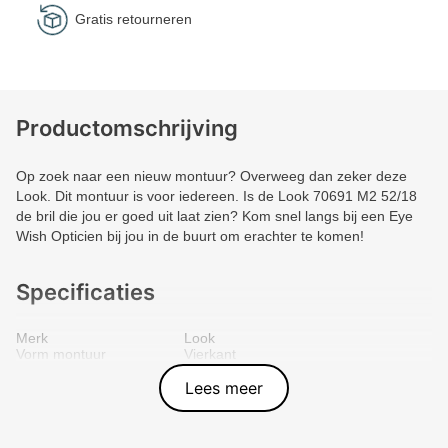
Gratis retourneren
Productomschrijving
Op zoek naar een nieuw montuur? Overweeg dan zeker deze
Look. Dit montuur is voor iedereen. Is de Look 70691 M2 52/18
de bril die jou er goed uit laat zien? Kom snel langs bij een Eye
Wish Opticien bij jou in de buurt om erachter te komen!
Specificaties
Merk
Look
Vorm montuur
Vierkant
Kleur voorkant
Blauw
Materiaal
Metal
Lees meer
Artikelnummer
8028428626567