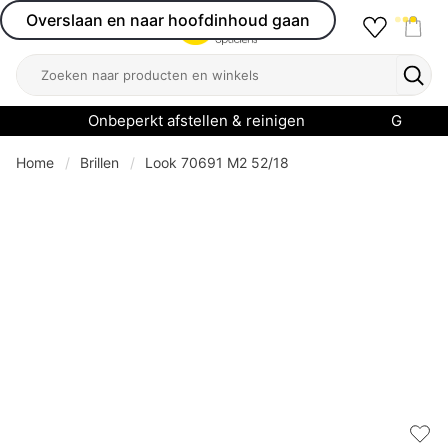
Overslaan en naar hoofdinhoud gaan
Favourit
Open menu
Shop
Zoeken
Zoek
Onbeperkt afstellen & reinigen
Garanti
Home
Brillen
Look 70691 M2 52/18
Add 