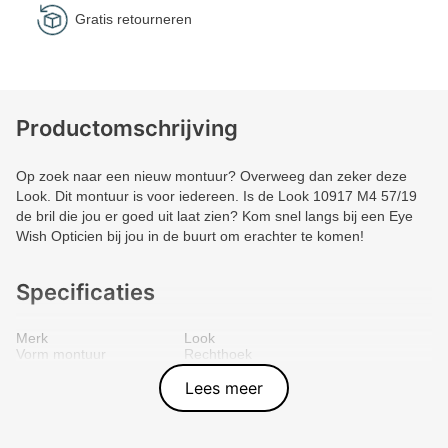
Gratis retourneren
Productomschrijving
Op zoek naar een nieuw montuur? Overweeg dan zeker deze
Look. Dit montuur is voor iedereen. Is de Look 10917 M4 57/19
de bril die jou er goed uit laat zien? Kom snel langs bij een Eye
Wish Opticien bij jou in de buurt om erachter te komen!
Specificaties
Merk
Look
Vorm montuur
Rechthoek
Kleur voorkant
Bruin
Materiaal
Metal
Lees meer
Artikelnummer
8028428631950