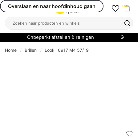
Overslaan en naar hoofdinhoud gaan
Favourit
Open menu
Shop
Zoeken
Zoek
Onbeperkt afstellen & reinigen
Garanti
Home
Brillen
Look 10917 M4 57/19
Add 