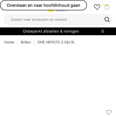
Overslaan en naar hoofdinhoud gaan
Favourit
Open menu
Shop
Zoeken
Zoek
Onbeperkt afstellen & reinigen
Garanti
Home
Brillen
DHE HEP070-2 58/16
Add 