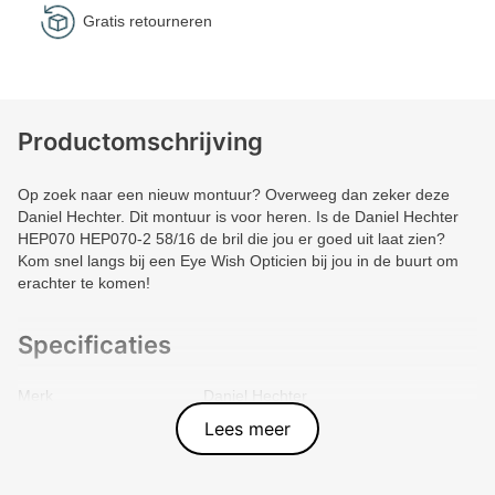
Gratis retourneren
Productomschrijving
Op zoek naar een nieuw montuur? Overweeg dan zeker deze
Daniel Hechter. Dit montuur is voor heren. Is de Daniel Hechter
HEP070 HEP070-2 58/16 de bril die jou er goed uit laat zien?
Kom snel langs bij een Eye Wish Opticien bij jou in de buurt om
erachter te komen!
Specificaties
Merk
Daniel Hechter
Vorm montuur
Piloot
Lees meer
Kleur voorkant
Grijs
Materiaal
Plastic
Artikelnummer
HEP070-2-VP