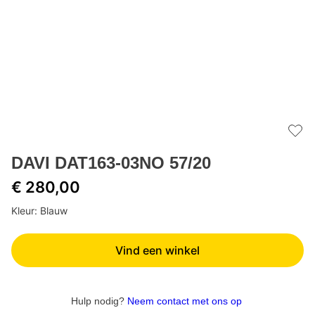
Add 
DAVI DAT163-03NO 57/20
€ 280,00
Kleur: Blauw
Vind een winkel
Hulp nodig?
Neem contact met ons op