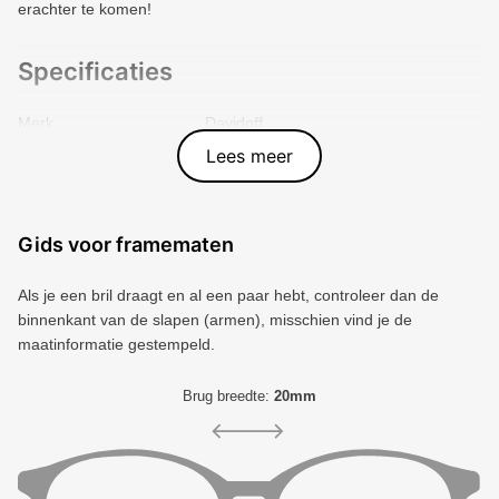
erachter te komen!
Specificaties
Merk
Davidoff
Vorm montuur
Rechthoek
Lees meer
Kleur voorkant
Blauw
Materiaal
Metal
Artikelnummer
9009507628008
Gids voor framematen
Als je een bril draagt ​​en al een paar hebt, controleer dan de
binnenkant van de slapen (armen), misschien vind je de
maatinformatie gestempeld.
Brug breedte:
20mm