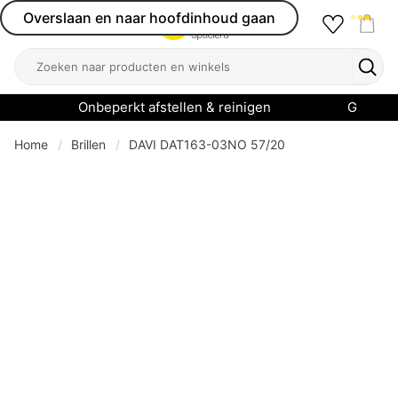
Overslaan en naar hoofdinhoud gaan
Favourit
Open menu
Shop
Zoeken
Zoek
Onbeperkt afstellen & reinigen
Garanti
Home
Brillen
DAVI DAT163-03NO 57/20