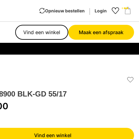
Opnieuw bestellen
Login
Favourit
Sho
Vind een winkel
Maak een afspraak
Garan
Add 
 8900 BLK-GD 55/17
00
Vind een winkel